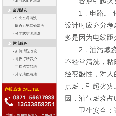
容易引起火灾
›
油网式烟机清洗
空调清洗
1，电路。 包
›
中央空调清洗
设计时应充分考
›
暖通系统其他清洗
›
分体式空调清洗
多是因为电线距
保洁服务
2，油污燃烧
›
如何清洗地毯
›
地板打蜡养护
不经常清洗，粘
›
工程拓荒保洁
经变酸性，对人
›
沙发地毯清洗
点燃，引起火灾
因，油气燃烧占6
卫生安全：这